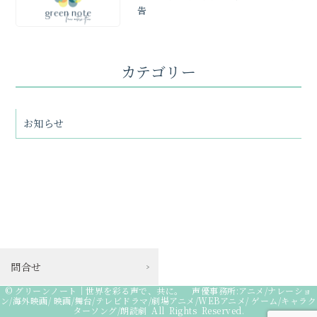
告
カテゴリー
お知らせ
問合せ
©
グリーンノート｜世界を彩る声で、共に。 声優事務所:アニメ/ナレーショ
ン/海外映画/ 映画/舞台/テレビドラマ/劇場アニメ/WEBアニメ/ ゲーム/キャラク
ターソング/朗読劇
All Rights Reserved.