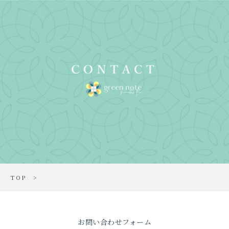
Skip
tog
to
nav
main
menu
content
TOP
>
お問い合わせフォーム