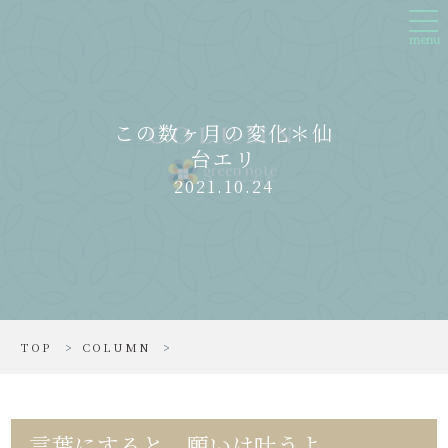
Skip
tog
to
nav
main
menu
content
この数ヶ月の変化＊仙
台エリ
2021.10.24
TOP
>
COLUMN
>
言葉にすると、願いは叶うよ。