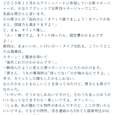
２０２０年１１月からグリーンノートに参加している新マネージ
ャーが、かなりアグレッシブな男性マネージャーでして。
名前は原さんと言います。
その原さんが「仙台さん！オフィス借りましょう！オフィスがあ
ると、団結力も高まりますよ！」
と、まぁ、オフィス推し。
「えー！嫌ですよ。オフィス持ったら、固定費かかるんです
よ！」
普段は、まぁいいか、いけいけー！タイプな私も、こういうとこ
ろは慎重派。
スターン！と電卓を叩いて
「毎月これだけかかるんです！」
一瞬怯んだように見えた原マネージャーにたたみかけます。
「原さん、うちの事務所は”持ってない”のが強みなんですよ。」
多少、キリっとした顔もしたかもしれない。
なんだかもっともらしいことを言ってみたけど、原さんも負けて
なかった。
「いやいや、そうかもしれないですけど。そのうちあったほうが
いいなってなりますから！楽しいですよ、オフィス〜」
「じゃあ、私が憧れてる物件があるんですけど、ここが空いたら
いいですよ。でもその物件、空き連絡から5分で入居者申込がは